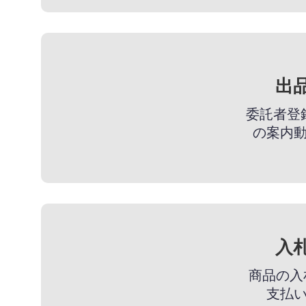
出
委託者登
の案内
入
商品の入
支払