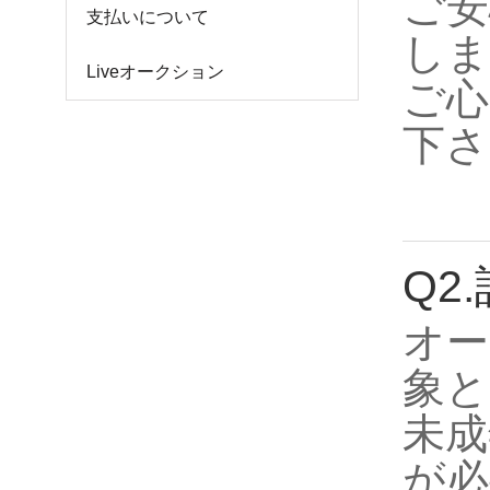
ご安
支払いについて
しま
Liveオークション
ご心
下さ
Q2
オー
象と
未成
が必