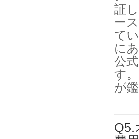
証し
ース
てい
にあ
公式
す。
が鑑
Q5