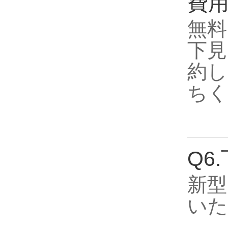
費
無料
下見
約し
ちく
Q6
新型
いた