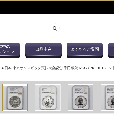
催中の
出品申込
よくあるご質問
クション
964 日本 東京オリンピック競技大会記念 千円銀貨 NGC UNC DETAILS