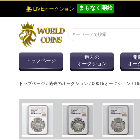
まもなく開始
LIVEオークション
過去の
開
トップページ
オークション
オー
トップページ
/
過去のオークション
/
00015オークション
/
1
0