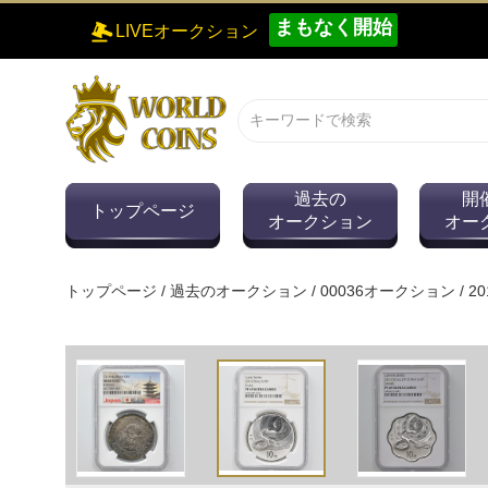
まもなく開始
LIVEオークション
過去の
開
トップページ
オークション
オー
トップページ
/
過去のオークション
/
00036オークション
/
2
0