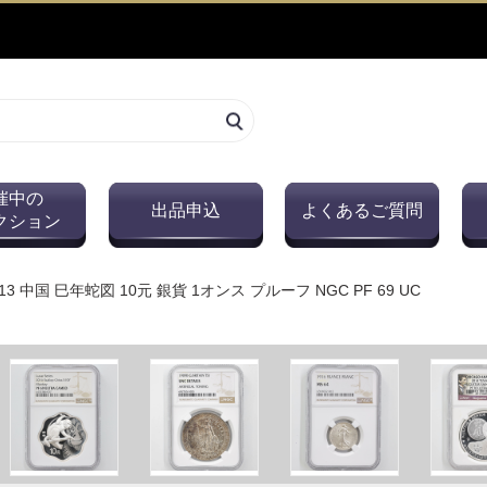
催中の
出品申込
よくあるご質問
クション
013 中国 巳年蛇図 10元 銀貨 1オンス プルーフ NGC PF 69 UC