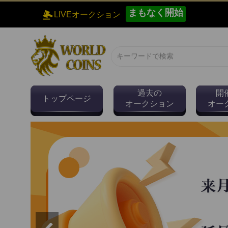
まもなく開始
LIVEオークション
過去の
開
トップページ
オークション
オー