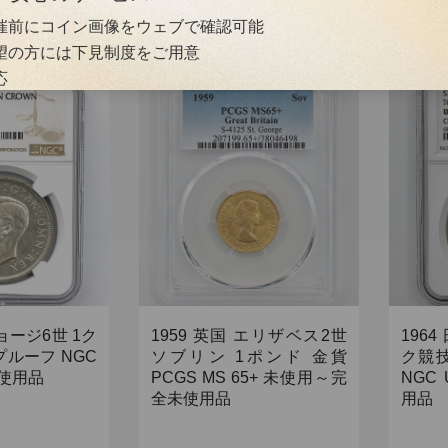
開催前にコイン画像をウェブで確認可能
希望の方には下見制度をご用意
応
入りコインのみですが、裸コインをご出品希望の場合は、弊社
、鑑定後、そのままオークションに出品可能です。）
スあり
日～翌日発送
送状況の確認が可能
ジョージ6世 1ク
1959 英国 エリザベス2世
196
プルーフ NGC
ソブリン 1ポンド 金貨
ク競
未使用品
PCGS MS 65+ 未使用～完
NGC 
全未使用品
用品