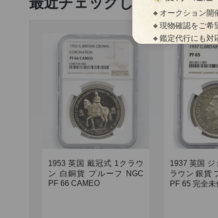
最近チェックした商品
🔸オークション
🔸現物確認をご
🔸鑑定代行にも対
（※出品はスラブ
をご利用いただき
🔸落札代行サービ
🔸入金確認後、即
🔸マイページで配
1953 英国 戴冠式 1クラウ
1937 英国 
ン 白銅貨 プルーフ NGC
ラウン 銀貨 
PF 66 CAMEO
PF 65 完全